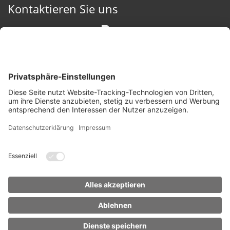
Kontaktieren Sie uns
Fairmarkter GmbH
Bleicheweg 12, 6923 Lauterach
+43 664 45 20 716
bernhard.elbs@fairmarkter.at
Besuchen Sie uns auch hier
Kostenlose Bewertung sichern!
Fairmarkter GmbH © 2026
Ich bin mit den Datenschutzbestimmungen
Kontakt
Impressum
Datenschutz
einverstanden.
*