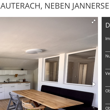
LAUTERACH, NEBEN JANNERSE
D
I
Nu
Ve
Ob
Ob