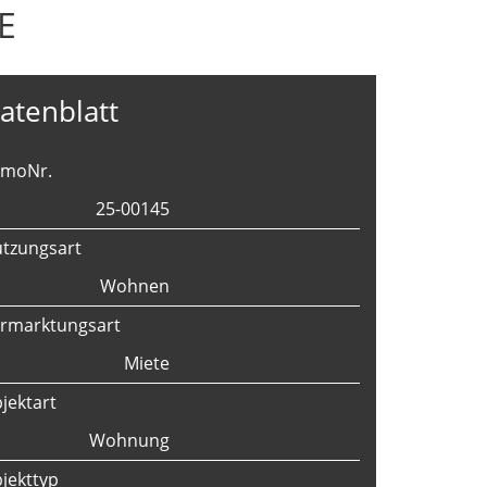
E
atenblatt
mmoNr.
25-00145
tzungsart
Wohnen
rmarktungsart
Miete
jektart
Wohnung
jekttyp