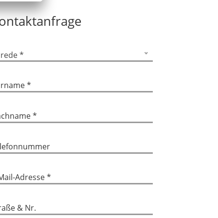
2
ontaktanfrage
zahl Badezimmer
1
ellplätze
rede *
1 Garage
rname *
rtennutzung
Ja
chname *
triebskosten
200 €
lefonnummer
samtbelastung
1.200 €
Mail-Adresse *
raße & Nr.