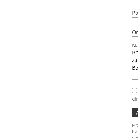
Po
Or
Na
ei
Mit
Per
und