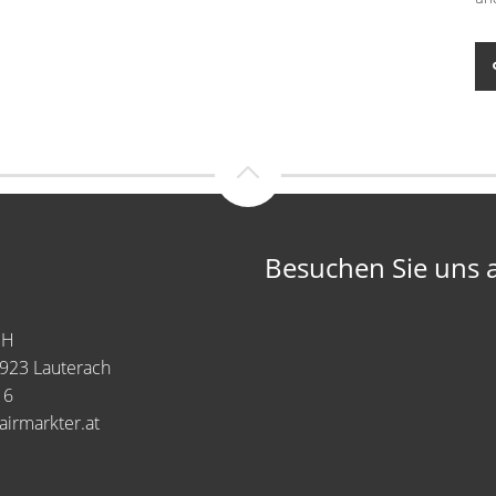
Besuchen Sie uns 
bH
6923 Lauterach
16
irmarkter.at