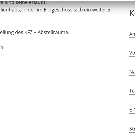
e sind keine erlaubt.
ienhaus, in der im Erdgeschoss sich ein weiterer
K
An
tellung des KFZ + Abstellräume.
St
An
h!
Vo
Ga
Na
Be
Te
Ge
E-
St